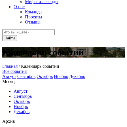
Мифы и легенды
О нас
Команда
Проекты
Отзывы
Найти
Календарь событий
Главная
/
Календарь событий
Все события
Август
Сентябрь
Октябрь
Ноябрь
Декабрь
Месяц
Август
Сентябрь
Октябрь
Ноябрь
Декабрь
Архив