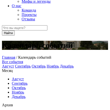
Мифы и легенды
О нас
Команда
Проекты
Отзывы
Найти
Календарь событий
Главная
/
Календарь событий
Все события
Август
Сентябрь
Октябрь
Ноябрь
Декабрь
Месяц
Август
Сентябрь
Октябрь
Ноябрь
Декабрь
Архив