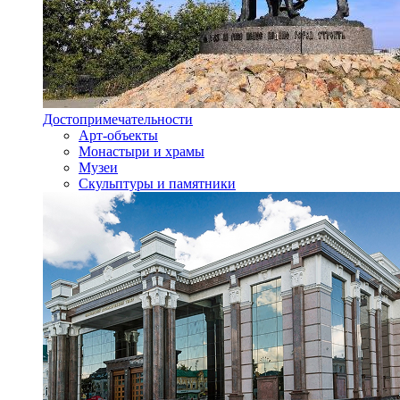
Достопримечательности
Арт-объекты
Монастыри и храмы
Музеи
Скульптуры и памятники