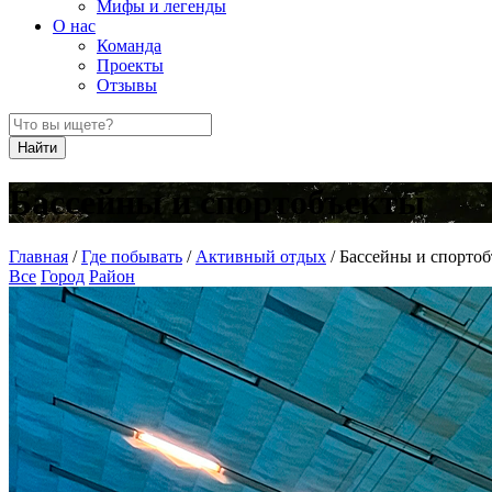
Мифы и легенды
О нас
Команда
Проекты
Отзывы
Найти
Бассейны и спортобъекты
Главная
/
Где побывать
/
Активный отдых
/
Бассейны и спорто
Все
Город
Район