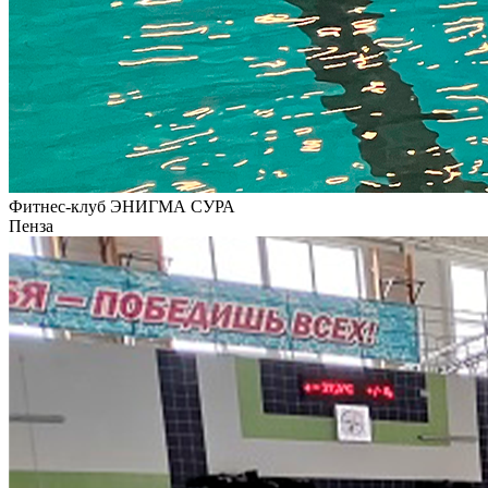
Фитнес-клуб ЭНИГМА СУРА
Пенза