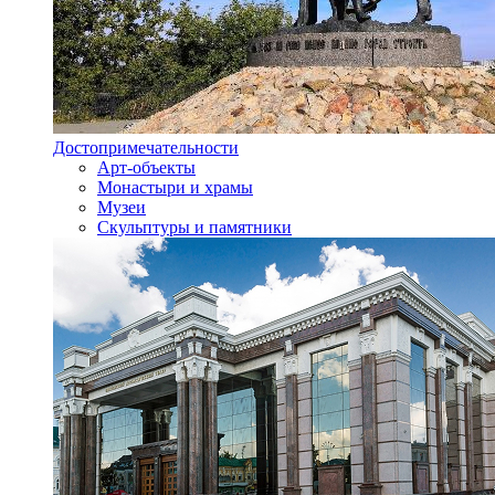
Достопримечательности
Арт-объекты
Монастыри и храмы
Музеи
Скульптуры и памятники