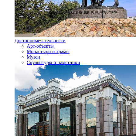
Достопримечательности
Арт-объекты
Монастыри и храмы
Музеи
Скульптуры и памятники