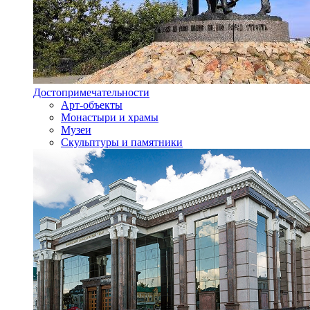
Достопримечательности
Арт-объекты
Монастыри и храмы
Музеи
Скульптуры и памятники