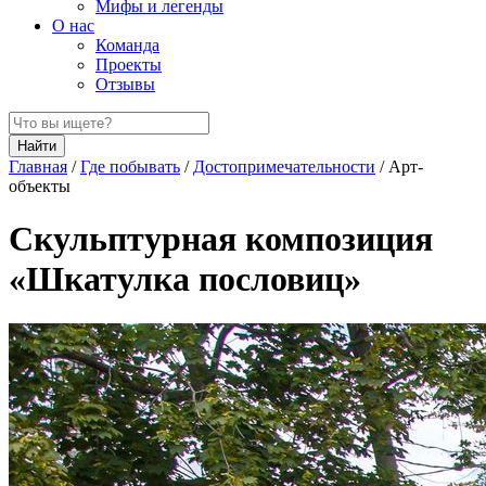
Мифы и легенды
О нас
Команда
Проекты
Отзывы
Найти
Главная
/
Где побывать
/
Достопримечательности
/
Арт-
объекты
Скульптурная композиция
«Шкатулка пословиц»