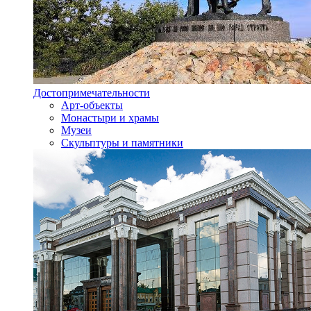
Достопримечательности
Арт-объекты
Монастыри и храмы
Музеи
Скульптуры и памятники