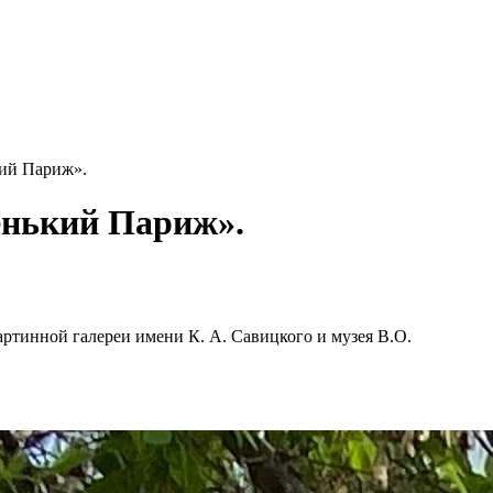
кий Париж».
енький Париж».
артинной галереи имени К. А. Савицкого и музея В.О.