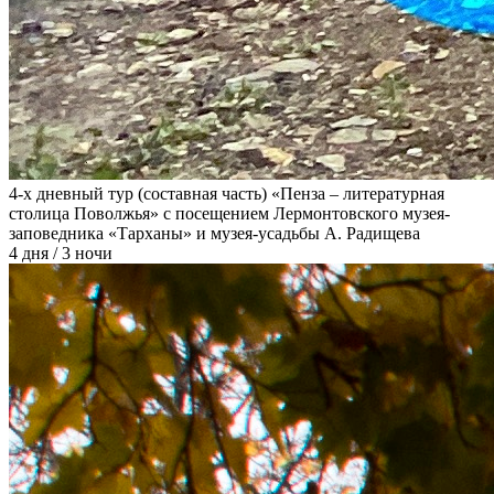
4-х дневный тур (составная часть) «Пенза – литературная
столица Поволжья» с посещением Лермонтовского музея-
заповедника «Тарханы» и музея-усадьбы А. Радищева
4 дня / 3 ночи